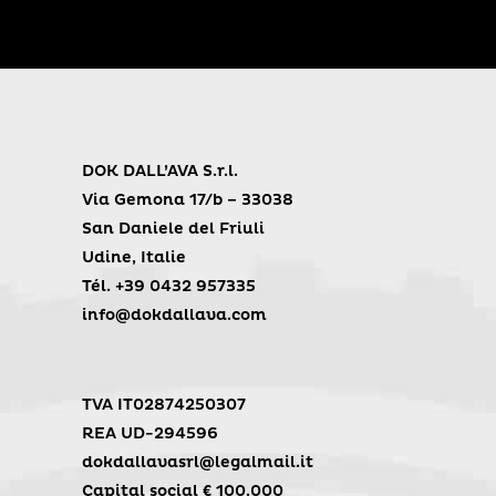
DOK DALL’AVA S.r.l.
Via Gemona 17/b – 33038
San Daniele del Friuli
Udine, Italie
Tél. +39 0432 957335
info@dokdallava.com
TVA IT02874250307
REA UD-294596
dokdallavasrl@legalmail.it
Capital social € 100.000